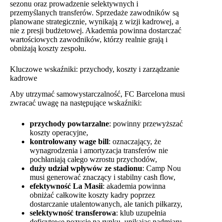
sezonu oraz prowadzenie selektywnych i
przemyślanych transferów. Sprzedaże zawodników są
planowane strategicznie, wynikają z wizji kadrowej, a
nie z presji budżetowej. Akademia powinna dostarczać
wartościowych zawodników, którzy realnie grają i
obniżają koszty zespołu.
Kluczowe wskaźniki: przychody, koszty i zarządzanie
kadrowe
Aby utrzymać samowystarczalność, FC Barcelona musi
zwracać uwagę na następujące wskaźniki:
przychody powtarzalne
: powinny przewyższać
koszty operacyjne,
kontrolowany wage bill
: oznaczający, że
wynagrodzenia i amortyzacja transferów nie
pochłaniają całego wzrostu przychodów,
duży udział wpływów ze stadionu
: Camp Nou
musi generować znaczący i stabilny cash flow,
efektywność La Masii
: akademia powinna
obniżać całkowite koszty kadry poprzez
dostarczanie utalentowanych, ale tanich piłkarzy,
selektywność transferowa
: klub uzupełnia
deficytowe pozycje na rynku, unikając nadmiaru