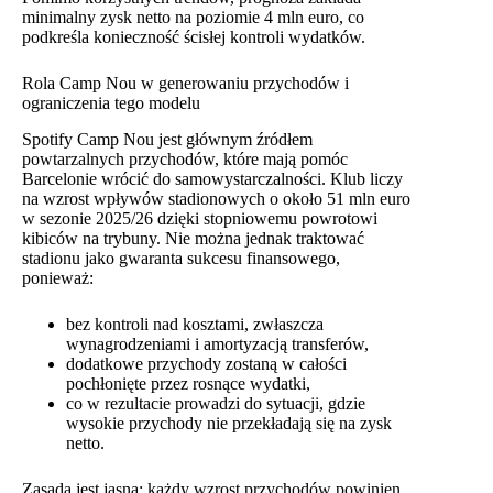
minimalny zysk netto na poziomie 4 mln euro, co
podkreśla konieczność ścisłej kontroli wydatków.
Rola Camp Nou w generowaniu przychodów i
ograniczenia tego modelu
Spotify Camp Nou jest głównym źródłem
powtarzalnych przychodów, które mają pomóc
Barcelonie wrócić do samowystarczalności. Klub liczy
na wzrost wpływów stadionowych o około 51 mln euro
w sezonie 2025/26 dzięki stopniowemu powrotowi
kibiców na trybuny. Nie można jednak traktować
stadionu jako gwaranta sukcesu finansowego,
ponieważ:
bez kontroli nad kosztami, zwłaszcza
wynagrodzeniami i amortyzacją transferów,
dodatkowe przychody zostaną w całości
pochłonięte przez rosnące wydatki,
co w rezultacie prowadzi do sytuacji, gdzie
wysokie przychody nie przekładają się na zysk
netto.
Zasada jest jasna: każdy wzrost przychodów powinien