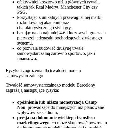
efektywniej kosztowo niż u głównych rywali,
takich jak Real Madryt, Manchester City czy
PSG,
korzystając z unikalnych przewag: silnej marki,
rozbudowanej akademii oraz
charakterystycznego stylu gry,
bazując na co najmniej 4-6 kluczowych graczach
pierwszej jedenastki pochodzących z własnego
systemu,
co pozwala budować drużynę trwale
samowystarczalną zarówno sportowo, jak i
finansowo.
Ryzyka i zagrożenia dla trwałości modelu
samowystarczalnego
Trwałość samowystarczalnego modelu Barcelony
zagrażają następujące ryzyka:
opóźnienia lub niższa monetyzacja Camp
Nou
, prowadzące do mniejszych niż planowane
wpływów ze stadionu,
presja na dokonanie wielkiego transferu
marketingowego
, co może skutkować powrotem
do kosztownych modeli kadrowych i wysokich