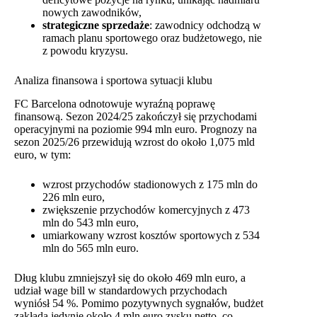
nowych zawodników,
strategiczne sprzedaże
: zawodnicy odchodzą w
ramach planu sportowego oraz budżetowego, nie
z powodu kryzysu.
Analiza finansowa i sportowa sytuacji klubu
FC Barcelona odnotowuje wyraźną poprawę
finansową. Sezon 2024/25 zakończył się przychodami
operacyjnymi na poziomie 994 mln euro. Prognozy na
sezon 2025/26 przewidują wzrost do około 1,075 mld
euro, w tym:
wzrost przychodów stadionowych z 175 mln do
226 mln euro,
zwiększenie przychodów komercyjnych z 473
mln do 543 mln euro,
umiarkowany wzrost kosztów sportowych z 534
mln do 565 mln euro.
Dług klubu zmniejszył się do około 469 mln euro, a
udział wage bill w standardowych przychodach
wyniósł 54 %. Pomimo pozytywnych sygnałów, budżet
zakłada jedynie około 4 mln euro zysku netto, co