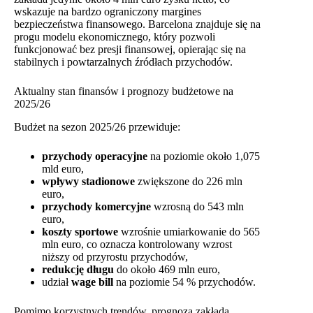
wskazuje na bardzo ograniczony margines
bezpieczeństwa finansowego. Barcelona znajduje się na
progu modelu ekonomicznego, który pozwoli
funkcjonować bez presji finansowej, opierając się na
stabilnych i powtarzalnych źródłach przychodów.
Aktualny stan finansów i prognozy budżetowe na
2025/26
Budżet na sezon 2025/26 przewiduje:
przychody operacyjne
na poziomie około 1,075
mld euro,
wpływy stadionowe
zwiększone do 226 mln
euro,
przychody komercyjne
wzrosną do 543 mln
euro,
koszty sportowe
wzrośnie umiarkowanie do 565
mln euro, co oznacza kontrolowany wzrost
niższy od przyrostu przychodów,
redukcję długu
do około 469 mln euro,
udział
wage bill
na poziomie 54 % przychodów.
Pomimo korzystnych trendów, prognoza zakłada