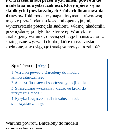
FC Barcelona stoi przed wyzwaniem powrotu do
modelu samowystarczalności, który opiera się na
stabilnych i powtarzalnych źródłach finansowania
drużyny.
Taki model wymaga utrzymania równowagi
między przychodami a kosztami operacyjnymi,
wykorzystania potencjału stadionu, własnej akademii i
przemyślanej polityki transferowej. W artykule
analizujemy warunki, obecną sytuację finansową oraz
strategiczne wyzwania klubu, które muszą zostać
spełnione, aby osiągnąć trwałą samowystarczalność.
Spis Treści:
ukryj
1
Warunki powrotu Barcelony do modelu
samowystarczalnego
2
Analiza finansowa i sportowa sytuacji klubu
3
Strategiczne wyzwania i kluczowe kroki do
utrzymania modelu
4
Ryzyka i zagrożenia dla trwałości modelu
samowystarczalnego
Warunki powrotu Barcelony do modelu
samowystarczalnego