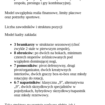
zespołu, presingu i gry kombinacyjnej.
Model uwzględnia realia finansowe, limity płacowe
oraz potrzeby sportowe.
Liczba zawodników i struktura pozycji
Model kadry zakłada:
3 bramkarzy
w strukturze sezonowej (choć
zwykle 2 stale w pierwszym zespole),
8 obrońców
: po dwóch na bokach, minimum
czterech stoperów zróżnicowanych pod
względem dominującej nogi,
7 pomocników
: pivot defensywny, drugi
pivot/organizator, dwóch kreatywnych
interiorów, dwóch graczy box-to-box oraz młody
rotacyjny do rotacji,
6-7 napastników
: klasyczna „9”, alternatywna
„9”, dwóch skrzydłowych specjalistów w
pojedynkach, hybrydowy skrzydłowy/napastnik
oraz młody rezerwowy.
Taka struktura gwarantuje zarówno głębię, jak i