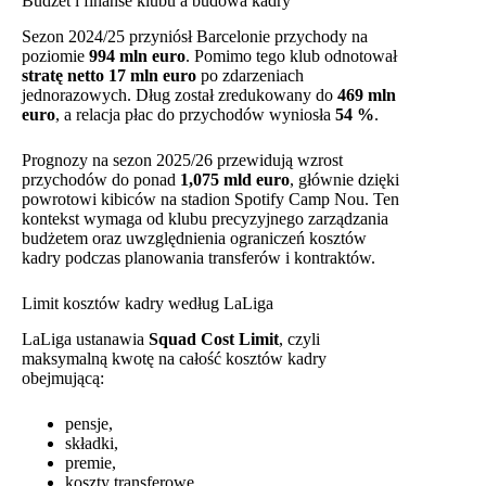
Budżet i finanse klubu a budowa kadry
Sezon 2024/25 przyniósł Barcelonie przychody na
poziomie
994 mln euro
. Pomimo tego klub odnotował
stratę netto 17 mln euro
po zdarzeniach
jednorazowych. Dług został zredukowany do
469 mln
euro
, a relacja płac do przychodów wyniosła
54 %
.
Prognozy na sezon 2025/26 przewidują wzrost
przychodów do ponad
1,075 mld euro
, głównie dzięki
powrotowi kibiców na stadion Spotify Camp Nou. Ten
kontekst wymaga od klubu precyzyjnego zarządzania
budżetem oraz uwzględnienia ograniczeń kosztów
kadry podczas planowania transferów i kontraktów.
Limit kosztów kadry według LaLiga
LaLiga ustanawia
Squad Cost Limit
, czyli
maksymalną kwotę na całość kosztów kadry
obejmującą:
pensje,
składki,
premie,
koszty transferowe,