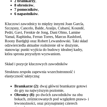
2 bramkarzy
,
8 obrońców
,
7 pomocników
,
6 napastników
.
Kluczowi zawodnicy to między innymi Joan García,
Szczęsny, Cancelo, Balde, Araújo, Cubarsí, Koundé,
Pedri, Gavi, Frenkie de Jong, Dani Olmo, Lamine
Yamal, Raphinha, Ferran Torres, Marcus Rashford,
Roony Bardghji oraz Robert Lewandowski. Taki skład
odzwierciedla aktualne rozłożenie sił w drużynie,
stanowiąc punkt wyjścia do budowy idealnej kadry,
która sprosta przyszłym wyzwaniom.
Skład i pozycje kluczowych zawodników
Struktura zespołu zapewnia wszechstronność i
elastyczność taktyczną:
Bramkarze (2)
: dwaj główni bramkarze gotowi
do gry na najwyższym poziomie,
Obrońcy (8)
: po dwóch zawodników na obu
bokach, zróżnicowanych pod względem prawo- i
lewonożności, oraz przynajmniej czterech