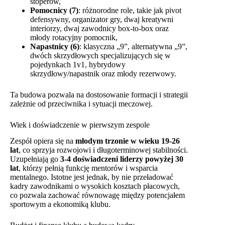
stoperów,
Pomocnicy (7)
: różnorodne role, takie jak pivot
defensywny, organizator gry, dwaj kreatywni
interiorzy, dwaj zawodnicy box-to-box oraz
młody rotacyjny pomocnik,
Napastnicy (6)
: klasyczna „9”, alternatywna „9”,
dwóch skrzydłowych specjalizujących się w
pojedynkach 1v1, hybrydowy
skrzydłowy/napastnik oraz młody rezerwowy.
Ta budowa pozwala na dostosowanie formacji i strategii
zależnie od przeciwnika i sytuacji meczowej.
Wiek i doświadczenie w pierwszym zespole
Zespół opiera się na
młodym trzonie w wieku 19-26
lat
, co sprzyja rozwojowi i długoterminowej stabilności.
Uzupełniają go
3-4 doświadczeni liderzy powyżej 30
lat
, którzy pełnią funkcję mentorów i wsparcia
mentalnego. Istotne jest jednak, by nie przeładować
kadry zawodnikami o wysokich kosztach płacowych,
co pozwala zachować równowagę między potencjałem
sportowym a ekonomiką klubu.