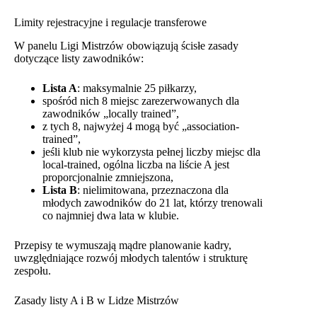
Limity rejestracyjne i regulacje transferowe
W panelu Ligi Mistrzów obowiązują ścisłe zasady
dotyczące listy zawodników:
Lista A
: maksymalnie 25 piłkarzy,
spośród nich 8 miejsc zarezerwowanych dla
zawodników „locally trained”,
z tych 8, najwyżej 4 mogą być „association-
trained”,
jeśli klub nie wykorzysta pełnej liczby miejsc dla
local-trained, ogólna liczba na liście A jest
proporcjonalnie zmniejszona,
Lista B
: nielimitowana, przeznaczona dla
młodych zawodników do 21 lat, którzy trenowali
co najmniej dwa lata w klubie.
Przepisy te wymuszają mądre planowanie kadry,
uwzględniające rozwój młodych talentów i strukturę
zespołu.
Zasady listy A i B w Lidze Mistrzów