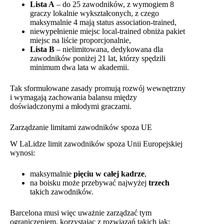
Lista A
– do 25 zawodników, z wymogiem 8
graczy lokalnie wykształconych, z czego
maksymalnie 4 mają status association-trained,
niewypełnienie miejsc local-trained obniża pakiet
miejsc na liście proporcjonalnie,
Lista B
– nielimitowana, dedykowana dla
zawodników poniżej 21 lat, którzy spędzili
minimum dwa lata w akademii.
Tak sformułowane zasady promują rozwój wewnętrzny
i wymagają zachowania balansu między
doświadczonymi a młodymi graczami.
Zarządzanie limitami zawodników spoza UE
W LaLidze limit zawodników spoza Unii Europejskiej
wynosi:
maksymalnie
pięciu w całej kadrze
,
na boisku może przebywać najwyżej
trzech
takich zawodników.
Barcelona musi więc uważnie zarządzać tym
ograniczeniem, korzystając z rozwiązań takich jak: