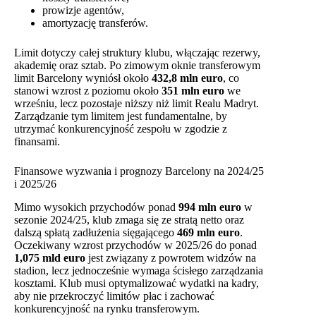
prowizje agentów,
amortyzację transferów.
Limit dotyczy całej struktury klubu, włączając rezerwy,
akademię oraz sztab. Po zimowym oknie transferowym
limit Barcelony wyniósł około
432,8 mln euro
, co
stanowi wzrost z poziomu około
351 mln euro
we
wrześniu, lecz pozostaje niższy niż limit Realu Madryt.
Zarządzanie tym limitem jest fundamentalne, by
utrzymać konkurencyjność zespołu w zgodzie z
finansami.
Finansowe wyzwania i prognozy Barcelony na 2024/25
i 2025/26
Mimo wysokich przychodów ponad
994 mln euro
w
sezonie 2024/25, klub zmaga się ze stratą netto oraz
dalszą spłatą zadłużenia sięgającego
469 mln euro
.
Oczekiwany wzrost przychodów w 2025/26 do ponad
1,075 mld euro
jest związany z powrotem widzów na
stadion, lecz jednocześnie wymaga ścisłego zarządzania
kosztami. Klub musi optymalizować wydatki na kadry,
aby nie przekroczyć limitów płac i zachować
konkurencyjność na rynku transferowym.