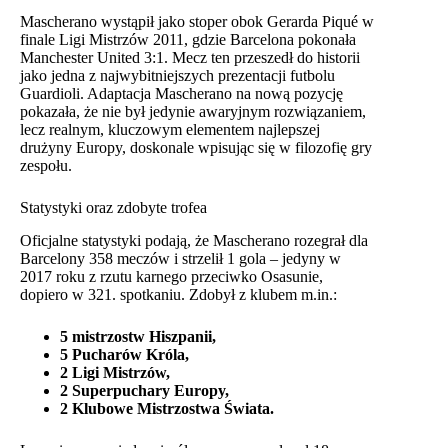
Mascherano wystąpił jako stoper obok Gerarda Piqué w
finale Ligi Mistrzów 2011, gdzie Barcelona pokonała
Manchester United 3:1. Mecz ten przeszedł do historii
jako jedna z najwybitniejszych prezentacji futbolu
Guardioli. Adaptacja Mascherano na nową pozycję
pokazała, że nie był jedynie awaryjnym rozwiązaniem,
lecz realnym, kluczowym elementem najlepszej
drużyny Europy, doskonale wpisując się w filozofię gry
zespołu.
Statystyki oraz zdobyte trofea
Oficjalne statystyki podają, że Mascherano rozegrał dla
Barcelony 358 meczów i strzelił 1 gola – jedyny w
2017 roku z rzutu karnego przeciwko Osasunie,
dopiero w 321. spotkaniu. Zdobył z klubem m.in.:
5 mistrzostw Hiszpanii,
5 Pucharów Króla,
2 Ligi Mistrzów,
2 Superpuchary Europy,
2 Klubowe Mistrzostwa Świata.