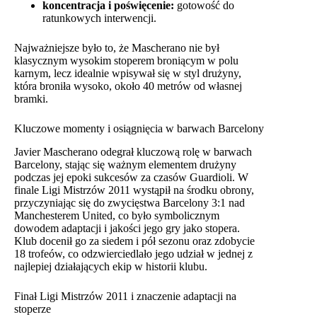
koncentracja i poświęcenie:
gotowość do
ratunkowych interwencji.
Najważniejsze było to, że Mascherano nie był
klasycznym wysokim stoperem broniącym w polu
karnym, lecz idealnie wpisywał się w styl drużyny,
która broniła wysoko, około 40 metrów od własnej
bramki.
Kluczowe momenty i osiągnięcia w barwach Barcelony
Javier Mascherano odegrał kluczową rolę w barwach
Barcelony, stając się ważnym elementem drużyny
podczas jej epoki sukcesów za czasów Guardioli. W
finale Ligi Mistrzów 2011 wystąpił na środku obrony,
przyczyniając się do zwycięstwa Barcelony 3:1 nad
Manchesterem United, co było symbolicznym
dowodem adaptacji i jakości jego gry jako stopera.
Klub docenił go za siedem i pół sezonu oraz zdobycie
18 trofeów, co odzwierciedlało jego udział w jednej z
najlepiej działających ekip w historii klubu.
Finał Ligi Mistrzów 2011 i znaczenie adaptacji na
stoperze