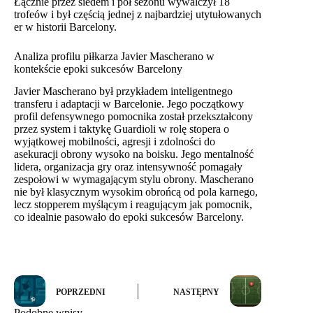
Łącznie przez siedem i pół sezonu wywalczył 18
trofeów i był częścią jednej z najbardziej utytułowanych
er w historii Barcelony.
Analiza profilu piłkarza Javier Mascherano w
kontekście epoki sukcesów Barcelony
Javier Mascherano był przykładem inteligentnego
transferu i adaptacji w Barcelonie. Jego początkowy
profil defensywnego pomocnika został przekształcony
przez system i taktykę Guardioli w rolę stopera o
wyjątkowej mobilności, agresji i zdolności do
asekuracji obrony wysoko na boisku. Jego mentalność
lidera, organizacja gry oraz intensywność pomagały
zespołowi w wymagającym stylu obrony. Mascherano
nie był klasycznym wysokim obrońcą od pola karnego,
lecz stopperem myślącym i reagującym jak pomocnik,
co idealnie pasowało do epoki sukcesów Barcelony.
POPRZEDNI
NASTĘPNY
Podobne wpisy