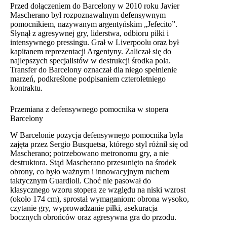
Przed dołączeniem do Barcelony w 2010 roku Javier
Mascherano był rozpoznawalnym defensywnym
pomocnikiem, nazywanym argentyńskim „Jefecito”.
Słynął z agresywnej gry, liderstwa, odbioru piłki i
intensywnego pressingu. Grał w Liverpoolu oraz był
kapitanem reprezentacji Argentyny. Zaliczał się do
najlepszych specjalistów w destrukcji środka pola.
Transfer do Barcelony oznaczał dla niego spełnienie
marzeń, podkreślone podpisaniem czteroletniego
kontraktu.
Przemiana z defensywnego pomocnika w stopera
Barcelony
W Barcelonie pozycja defensywnego pomocnika była
zajęta przez Sergio Busquetsa, którego styl różnił się od
Mascherano; potrzebowano metronomu gry, a nie
destruktora. Stąd Mascherano przesunięto na środek
obrony, co było ważnym i innowacyjnym ruchem
taktycznym Guardioli. Choć nie pasował do
klasycznego wzoru stopera ze względu na niski wzrost
(około 174 cm), sprostał wymaganiom: obrona wysoko,
czytanie gry, wyprowadzanie piłki, asekuracja
bocznych obrońców oraz agresywna gra do przodu.