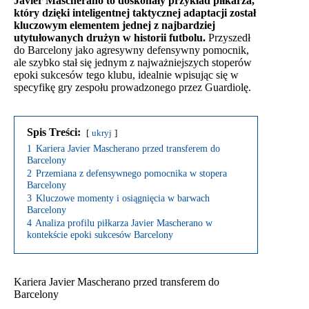
Javier Mascherano to doskonały przykład piłkarza,
który dzięki inteligentnej taktycznej adaptacji został
kluczowym elementem jednej z najbardziej
utytułowanych drużyn w historii futbolu.
Przyszedł
do Barcelony jako agresywny defensywny pomocnik,
ale szybko stał się jednym z najważniejszych stoperów
epoki sukcesów tego klubu, idealnie wpisując się w
specyfikę gry zespołu prowadzonego przez Guardiolę.
Spis Treści:
ukryj
1
Kariera Javier Mascherano przed transferem do
Barcelony
2
Przemiana z defensywnego pomocnika w stopera
Barcelony
3
Kluczowe momenty i osiągnięcia w barwach
Barcelony
4
Analiza profilu piłkarza Javier Mascherano w
kontekście epoki sukcesów Barcelony
Kariera Javier Mascherano przed transferem do
Barcelony