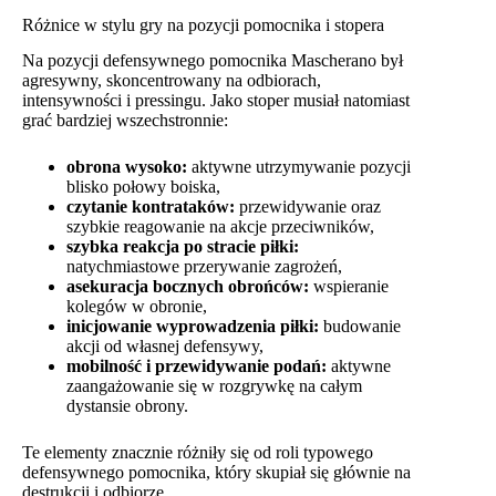
Różnice w stylu gry na pozycji pomocnika i stopera
Na pozycji defensywnego pomocnika Mascherano był
agresywny, skoncentrowany na odbiorach,
intensywności i pressingu. Jako stoper musiał natomiast
grać bardziej wszechstronnie:
obrona wysoko:
aktywne utrzymywanie pozycji
blisko połowy boiska,
czytanie kontrataków:
przewidywanie oraz
szybkie reagowanie na akcje przeciwników,
szybka reakcja po stracie piłki:
natychmiastowe przerywanie zagrożeń,
asekuracja bocznych obrońców:
wspieranie
kolegów w obronie,
inicjowanie wyprowadzenia piłki:
budowanie
akcji od własnej defensywy,
mobilność i przewidywanie podań:
aktywne
zaangażowanie się w rozgrywkę na całym
dystansie obrony.
Te elementy znacznie różniły się od roli typowego
defensywnego pomocnika, który skupiał się głównie na
destrukcji i odbiorze.