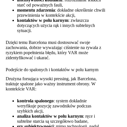
starć od poważnych fauli,
momentu zdarzenia
: dokładne określenie chwili
przewinienia w kontekście akcji,
kontaktów w polu karnym
: zwłaszcza
dotyczących użycia rąk i innych subtelnych
sytuacji.
Dzięki temu Barcelona musi dostosować swoje
zachowania, dobrze wyważając ciśnienie na rywala z
ryzykiem popełnienia błędu, który VAR może
zidentyfikować i ukarać.
Podejście do spalonych i kontaktów w polu karnym
Drużyna forsująca wysoki pressing, jak Barcelona,
traktuje spalone jako ważny instrument obrony. W
kontekście VAR:
kontrola spalonego
: system dokładnie
weryfikuje pozycję zawodników podczas
szybkich akcji,
analiza kontaktów w polu karnym
: ręce i
subtelne starcia są szczegółowo badane,
ery subiektywności
: mimo technologii, nadal