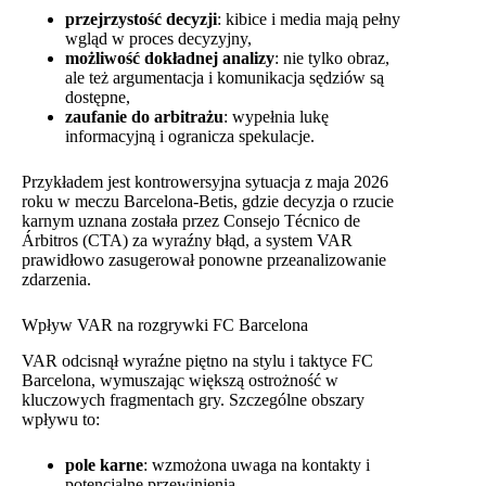
przejrzystość decyzji
: kibice i media mają pełny
wgląd w proces decyzyjny,
możliwość dokładnej analizy
: nie tylko obraz,
ale też argumentacja i komunikacja sędziów są
dostępne,
zaufanie do arbitrażu
: wypełnia lukę
informacyjną i ogranicza spekulacje.
Przykładem jest kontrowersyjna sytuacja z maja 2026
roku w meczu Barcelona-Betis, gdzie decyzja o rzucie
karnym uznana została przez Consejo Técnico de
Árbitros (CTA) za wyraźny błąd, a system VAR
prawidłowo zasugerował ponowne przeanalizowanie
zdarzenia.
Wpływ VAR na rozgrywki FC Barcelona
VAR odcisnął wyraźne piętno na stylu i taktyce FC
Barcelona, wymuszając większą ostrożność w
kluczowych fragmentach gry. Szczególne obszary
wpływu to:
pole karne
: wzmożona uwaga na kontakty i
potencjalne przewinienia,