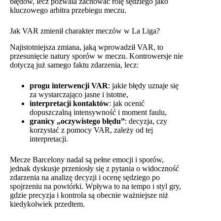
błędów, lecz pozwala zachować rolę sędziego jako
kluczowego arbitra przebiegu meczu.
Jak VAR zmienił charakter meczów w La Liga?
Najistotniejsza zmiana, jaką wprowadził VAR, to
przesunięcie natury sporów w meczu. Kontrowersje nie
dotyczą już samego faktu zdarzenia, lecz:
progu interwencji VAR
: jakie błędy uznaje się
za wystarczająco jasne i istotne,
interpretacji kontaktów
: jak ocenić
dopuszczalną intensywność i moment faulu,
granicy „oczywistego błędu”
: decyzja, czy
korzystać z pomocy VAR, zależy od tej
interpretacji.
Mecze Barcelony nadal są pełne emocji i sporów,
jednak dyskusje przeniosły się z pytania o widoczność
zdarzenia na analizę decyzji i ocenę sędziego po
spojrzeniu na powtórki. Wpływa to na tempo i styl gry,
gdzie precyzja i kontrola są obecnie ważniejsze niż
kiedykolwiek przedtem.