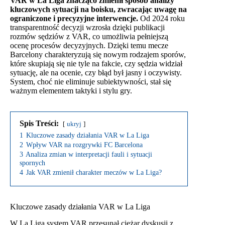
VAR w La Liga znacząco zmienił sposób analizy
kluczowych sytuacji na boisku, zwracając uwagę na
ograniczone i precyzyjne interwencje.
Od 2024 roku
transparentność decyzji wzrosła dzięki publikacji
rozmów sędziów z VAR, co umożliwia pełniejszą
ocenę procesów decyzyjnych. Dzięki temu mecze
Barcelony charakteryzują się nowym rodzajem sporów,
które skupiają się nie tyle na fakcie, czy sędzia widział
sytuację, ale na ocenie, czy błąd był jasny i oczywisty.
System, choć nie eliminuje subiektywności, stał się
ważnym elementem taktyki i stylu gry.
Spis Treści:
ukryj
1
Kluczowe zasady działania VAR w La Liga
2
Wpływ VAR na rozgrywki FC Barcelona
3
Analiza zmian w interpretacji fauli i sytuacji
spornych
4
Jak VAR zmienił charakter meczów w La Liga?
Kluczowe zasady działania VAR w La Liga
W La Liga system VAR przesunął ciężar dyskusji z