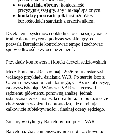
wysoka linia obrony
: konieczność
precyzyjniejszej gry, aby uniknąć spalonych,
kontakty po stracie piłki
: ostrożność w
bezpośrednich starciach z przeciwnikiem.
Dzięki temu systemowi dokładniej ocenia się sytuacje
trudne do uchwycenia podczas szybkiej gry, co
pozwala Barcelonie kontrolować tempo i zachować
sprawiedliwość przy ocenie zdarzeń.
Przykłady kontrowersji i korekt decyzji sędziowskich
Mecz Barcelona-Betis w maju 2026 roku dostarczył
ważnego przykładu działania VAR. Po starciu Isco z
Gavim i przyznaniu rzutu karnego, CTAs uznał decyzję
za oczywisty błąd. Wówczas VAR zasugerował
sędziemu głównemu ponowną analizę, jednak
ostateczna decyzja należała do arbitra. To pokazuje, że
choć system wspiera i naprowadza, nie eliminuje
całkowicie subiektywności i finalnej oceny sędziego.
Zmiany w stylu gry Barcelony pod presją VAR
Barcelona, grając intensywny pressing i zachowując