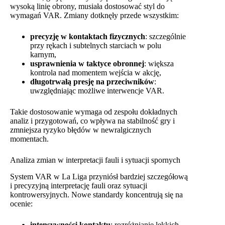
wysoką linię obrony, musiała dostosować styl do
wymagań VAR. Zmiany dotknęły przede wszystkim:
precyzję w kontaktach fizycznych
: szczególnie
przy rękach i subtelnych starciach w polu
karnym,
usprawnienia w taktyce obronnej
: większa
kontrola nad momentem wejścia w akcję,
długotrwałą presję na przeciwników
:
uwzględniając możliwe interwencje VAR.
Takie dostosowanie wymaga od zespołu dokładnych
analiz i przygotowań, co wpływa na stabilność gry i
zmniejsza ryzyko błędów w newralgicznych
momentach.
Analiza zmian w interpretacji fauli i sytuacji spornych
System VAR w La Liga przyniósł bardziej szczegółową
i precyzyjną interpretację fauli oraz sytuacji
kontrowersyjnych. Nowe standardy koncentrują się na
ocenie:
intensywności kontaktu
: rozróżnianie lekkich