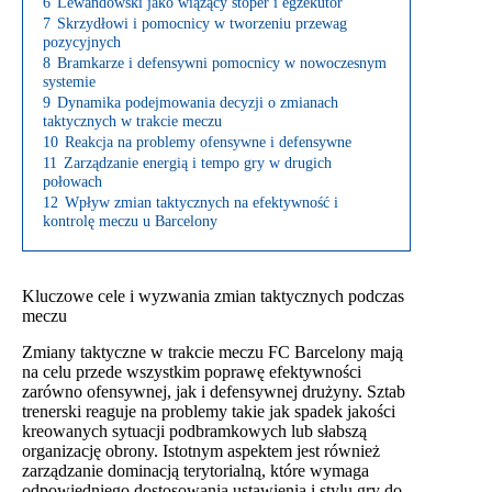
6
Lewandowski jako wiążący stoper i egzekutor
7
Skrzydłowi i pomocnicy w tworzeniu przewag
pozycyjnych
8
Bramkarze i defensywni pomocnicy w nowoczesnym
systemie
9
Dynamika podejmowania decyzji o zmianach
taktycznych w trakcie meczu
10
Reakcja na problemy ofensywne i defensywne
11
Zarządzanie energią i tempo gry w drugich
połowach
12
Wpływ zmian taktycznych na efektywność i
kontrolę meczu u Barcelony
Kluczowe cele i wyzwania zmian taktycznych podczas
meczu
Zmiany taktyczne w trakcie meczu FC Barcelony mają
na celu przede wszystkim poprawę efektywności
zarówno ofensywnej, jak i defensywnej drużyny. Sztab
trenerski reaguje na problemy takie jak spadek jakości
kreowanych sytuacji podbramkowych lub słabszą
organizację obrony. Istotnym aspektem jest również
zarządzanie dominacją terytorialną, które wymaga
odpowiedniego dostosowania ustawienia i stylu gry do