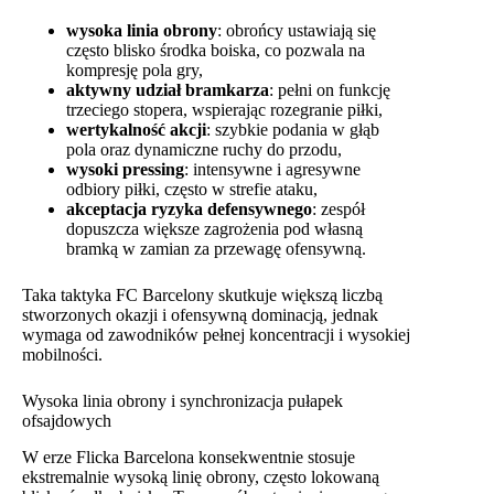
wysoka linia obrony
: obrońcy ustawiają się
często blisko środka boiska, co pozwala na
kompresję pola gry,
aktywny udział bramkarza
: pełni on funkcję
trzeciego stopera, wspierając rozegranie piłki,
wertykalność akcji
: szybkie podania w głąb
pola oraz dynamiczne ruchy do przodu,
wysoki pressing
: intensywne i agresywne
odbiory piłki, często w strefie ataku,
akceptacja ryzyka defensywnego
: zespół
dopuszcza większe zagrożenia pod własną
bramką w zamian za przewagę ofensywną.
Taka taktyka FC Barcelony skutkuje większą liczbą
stworzonych okazji i ofensywną dominacją, jednak
wymaga od zawodników pełnej koncentracji i wysokiej
mobilności.
Wysoka linia obrony i synchronizacja pułapek
ofsajdowych
W erze Flicka Barcelona konsekwentnie stosuje
ekstremalnie wysoką linię obrony, często lokowaną