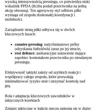
wysoką intensywnością pressingu, co potwierdza niski
wskaźnik PPDA (liczba podań przeciwnika na jedną
akcję obronną). Ten agresywny styl odbioru piłki
wymaga od zespołu doskonałej koordynacji i
mobilności.
Zarządzanie stratą piłki odbywa się w dwóch
kluczowych fazach:
counter-pressing
: natychmiastowe próby
odzyskania futbolówki zaraz po jej utracie,
rest defence
: asekuracyjne ustawienie mające
zapobiec kontratakom przeciwnika po nieudanym
pressingu.
Efektywność taktyki zależy od szybkich reakcji i
współpracy całego zespołu, które pozwalają
minimalizować ryzyko strat i utrzymać kontrolę nad
grą.
Rola i adaptacja kluczowych zawodników w
taktycznych korektach
Zmiany taktyczne w trakcie meczu opierają się w dużej