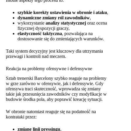
Istotne aspekty tego procesu to:
szybkie korekty ustawienia w obronie i ataku
,
dynamiczne zmiany ról zawodników
,
wykorzystanie
analizy statystycznej
oraz ocena
fizycznej dyspozycji graczy,
elastyczność taktyczna
, pozwalająca na
dostosowanie się do zmieniających warunków.
Taki system decyzyjny jest kluczowy dla utrzymania
przewagi i kontroli nad meczem.
Reakcja na problemy ofensywne i defensywne
Sztab trenerski Barcelony szybko reaguje na problemy
w grze zarówno w ofensywie, jak i defensywie. Gdy
ofensywa traci skuteczność, wprowadza się zmiany
takie jak przesunięcia zawodników czy modyfikacje w
budowie środka pola, aby poprawić kreację sytuacji.
W obronie natomiast reaguje się na podatność na
kontrataki przez:
zmianę linii pressingu
,