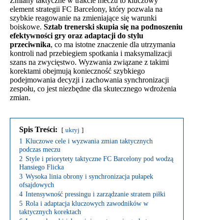
Zmiany taktyczne w trakcie meczu to kluczowy
element strategii FC Barcelony, który pozwala na
szybkie reagowanie na zmieniające się warunki
boiskowe.
Sztab trenerski skupia się na podnoszeniu
efektywności gry oraz adaptacji do stylu
przeciwnika
, co ma istotne znaczenie dla utrzymania
kontroli nad przebiegiem spotkania i maksymalizacji
szans na zwycięstwo. Wyzwania związane z takimi
korektami obejmują konieczność szybkiego
podejmowania decyzji i zachowania synchronizacji
zespołu, co jest niezbędne dla skutecznego wdrożenia
zmian.
Spis Treści:
ukryj
1
Kluczowe cele i wyzwania zmian taktycznych
podczas meczu
2
Style i priorytety taktyczne FC Barcelony pod wodzą
Hansiego Flicka
3
Wysoka linia obrony i synchronizacja pułapek
ofsajdowych
4
Intensywność pressingu i zarządzanie stratem piłki
5
Rola i adaptacja kluczowych zawodników w
taktycznych korektach