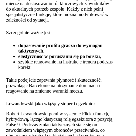
mierze na dostosowaniu ról kluczowych zawodników
do aktualnych potrzeb zespołu. Każdy z nich pełni
specjalistyczne funkcje, które można modyfikować w
zależności od sytuacji.
Szczególnie ważne jest:
dopasowanie profilu gracza do wymagań
taktycznych
,
elastyczność w poruszaniu się po boisku
,
szybkie reagowanie na instrukcje trenera podczas
korekt.
Takie podejście zapewnia płynność i skuteczność,
pozwalając Barcelonie na utrzymanie dominacji i
reagowanie na zmienne warunki meczu.
Lewandowski jako wiążący stoper i egzekutor
Robert Lewandowski pełni w systemie Flicka funkcję
hybrydową, łącząc klasyczną rolę egzekutora z pozycją
False 9. Podczas zmian taktycznych staje się on
zawodnikiem wiążącym obrońców przeciwnika, co
otwiera przestrzeń dla wbiegających skrzydłowych.