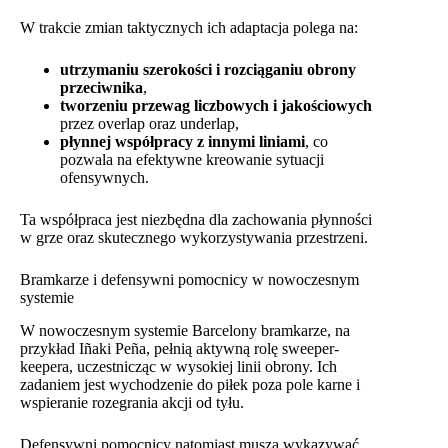
W trakcie zmian taktycznych ich adaptacja polega na:
utrzymaniu szerokości i rozciąganiu obrony
przeciwnika
,
tworzeniu przewag liczbowych i jakościowych
przez overlap oraz underlap,
płynnej współpracy z innymi liniami
, co
pozwala na efektywne kreowanie sytuacji
ofensywnych.
Ta współpraca jest niezbędna dla zachowania płynności
w grze oraz skutecznego wykorzystywania przestrzeni.
Bramkarze i defensywni pomocnicy w nowoczesnym
systemie
W nowoczesnym systemie Barcelony bramkarze, na
przykład Iñaki Peña, pełnią aktywną rolę sweeper-
keepera, uczestnicząc w wysokiej linii obrony. Ich
zadaniem jest wychodzenie do piłek poza pole karne i
wspieranie rozegrania akcji od tyłu.
Defensywni pomocnicy natomiast muszą wykazywać