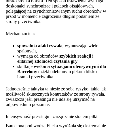
blisko środka boiska. Ten sposób ustawienia wymaga
doskonałej synchronizacji pułapek ofsajdowych,
polegającej na zsynchronizowanym ruchu obrońców w
przód w momencie zagrożenia długim podaniem ze
strony przeciwnika.
Mechanizm ten:
spowalnia ataki rywala
, wymuszając wiele
spalonych,
wymaga od obrońców
szybkich reakcji
i
elitarnej zdolności czytania gry
,
skutkuje
wieloma sytuacjami ofensywnymi dla
Barcelony
dzięki odebranym piłkom blisko
bramki przeciwnika.
Jednocześnie taktyka ta niesie ze sobą ryzyko, takie jak
możliwość skutecznych kontrataków ze strony rywala,
zwłaszcza jeśli pressingu nie uda się utrzymać na
odpowiednim poziomie.
Intensywność pressingu i zarządzanie stratem piłki
Barcelona pod wodzą Flicka wyróżnia się ekstremalnie