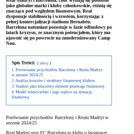
Real Madryt i Barcelona, choć wydają się podobne
jako globalne marki i kluby członkowskie, różnią się
znacząco pod względem finansowym. Real
dysponuje stabilnością i wzrostem, korzystając z
pełnej komercjalizacji stadionu Bernabéu.
Barcelona natomiast pozostaje w fazie odbudowy po
latach kryzysu, ze znacznym potencjałem, który ma
ujawnić się po powrocie na zmodernizowany Camp
Nou.
Spis Treści:
ukryj
1
Porównanie przychodów Barcelony i Realu Madryt
w sezonie 2024/25
2
Analiza kosztów i struktury finansowej klubów
3
Stadion jako kluczowy element przewagi finansowej
4
Model właścicielski i jego wpływ na sytuację
finansową
Porównanie przychodów Barcelony i Realu Madryt w
sezonie 2024/25
Real Madryt oraz FC Barcelona to kluby o światowej