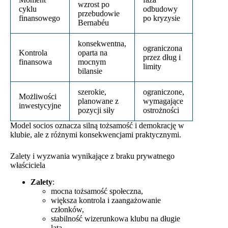
wzrost po
cyklu
odbudowy
przebudowie
finansowego
po kryzysie
Bernabéu
konsekwentna,
ograniczona
Kontrola
oparta na
przez dług i
finansowa
mocnym
limity
bilansie
szerokie,
ograniczone,
Możliwości
planowane z
wymagające
inwestycyjne
pozycji siły
ostrożności
Model socios oznacza silną tożsamość i demokrację w
klubie, ale z różnymi konsekwencjami praktycznymi.
Zalety i wyzwania wynikające z braku prywatnego
właściciela
Zalety
:
mocna tożsamość społeczna,
większa kontrola i zaangażowanie
członków,
stabilność wizerunkowa klubu na długie
lata,