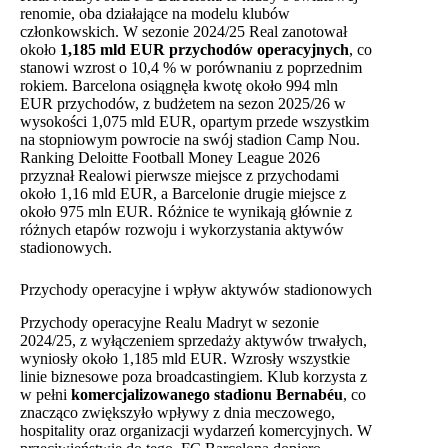
renomie, oba działające na modelu klubów
członkowskich. W sezonie 2024/25 Real zanotował
około
1,185 mld EUR przychodów operacyjnych
, co
stanowi wzrost o 10,4 % w porównaniu z poprzednim
rokiem. Barcelona osiągnęła kwotę około 994 mln
EUR przychodów, z budżetem na sezon 2025/26 w
wysokości 1,075 mld EUR, opartym przede wszystkim
na stopniowym powrocie na swój stadion Camp Nou.
Ranking Deloitte Football Money League 2026
przyznał Realowi pierwsze miejsce z przychodami
około 1,16 mld EUR, a Barcelonie drugie miejsce z
około 975 mln EUR. Różnice te wynikają głównie z
różnych etapów rozwoju i wykorzystania aktywów
stadionowych.
Przychody operacyjne i wpływ aktywów stadionowych
Przychody operacyjne Realu Madryt w sezonie
2024/25, z wyłączeniem sprzedaży aktywów trwałych,
wyniosły około 1,185 mld EUR. Wzrosły wszystkie
linie biznesowe poza broadcastingiem. Klub korzysta z
w pełni
komercjalizowanego stadionu Bernabéu
, co
znacząco zwiększyło wpływy z dnia meczowego,
hospitality oraz organizacji wydarzeń komercyjnych. W