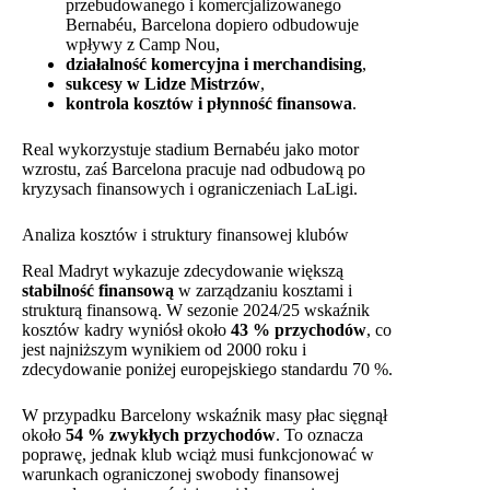
przebudowanego i komercjalizowanego
Bernabéu, Barcelona dopiero odbudowuje
wpływy z Camp Nou,
działalność komercyjna i merchandising
,
sukcesy w Lidze Mistrzów
,
kontrola kosztów i płynność finansowa
.
Real wykorzystuje stadium Bernabéu jako motor
wzrostu, zaś Barcelona pracuje nad odbudową po
kryzysach finansowych i ograniczeniach LaLigi.
Analiza kosztów i struktury finansowej klubów
Real Madryt wykazuje zdecydowanie większą
stabilność finansową
w zarządzaniu kosztami i
strukturą finansową. W sezonie 2024/25 wskaźnik
kosztów kadry wyniósł około
43 % przychodów
, co
jest najniższym wynikiem od 2000 roku i
zdecydowanie poniżej europejskiego standardu 70 %.
W przypadku Barcelony wskaźnik masy płac sięgnął
około
54 % zwykłych przychodów
. To oznacza
poprawę, jednak klub wciąż musi funkcjonować w
warunkach ograniczonej swobody finansowej