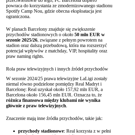
przeciwieństwie do tego, FC Barcelona dopiero
powraca do korzystania ze zmodernizowanego stadionu
Spotify Camp Nou, gdzie obecna eksploatacja jest
ograniczona.
W planach Barcelony znajduje się zwiększenie
przychodów stadionowych o około
50 mln EUR w
sezonie 2025/26
, związane z pełnym powrotem na
stadion oraz dalszą przebudową, która ma rozszerzyć
potencjał wpływów z matchday, VIP, hospitality oraz
praw naming rights.
Rola praw telewizyjnych i innych źródeł przychodów
W sezonie 2024/25 prawa telewizyjne LaLigi zostały
niemal równo podzielone pomiędzy Real Madryt i
Barcelonę: Real uzyskał około 157,92 mln EUR, a
Barcelona około 156,45 mln EUR. Oznacza to, że
różnica finansowa między klubami nie wynika
głównie z praw telewizyjnych
.
Znaczenie mają inne źródła przychodów, takie jak:
przychody stadionowe
: Real korzysta z w pełni