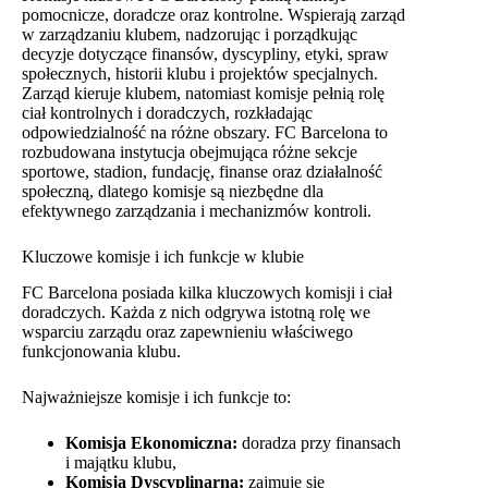
pomocnicze, doradcze oraz kontrolne. Wspierają zarząd
w zarządzaniu klubem, nadzorując i porządkując
decyzje dotyczące finansów, dyscypliny, etyki, spraw
społecznych, historii klubu i projektów specjalnych.
Zarząd kieruje klubem, natomiast komisje pełnią rolę
ciał kontrolnych i doradczych, rozkładając
odpowiedzialność na różne obszary. FC Barcelona to
rozbudowana instytucja obejmująca różne sekcje
sportowe, stadion, fundację, finanse oraz działalność
społeczną, dlatego komisje są niezbędne dla
efektywnego zarządzania i mechanizmów kontroli.
Kluczowe komisje i ich funkcje w klubie
FC Barcelona posiada kilka kluczowych komisji i ciał
doradczych. Każda z nich odgrywa istotną rolę we
wsparciu zarządu oraz zapewnieniu właściwego
funkcjonowania klubu.
Najważniejsze komisje i ich funkcje to:
Komisja Ekonomiczna:
doradza przy finansach
i majątku klubu,
Komisja Dyscyplinarna:
zajmuje się