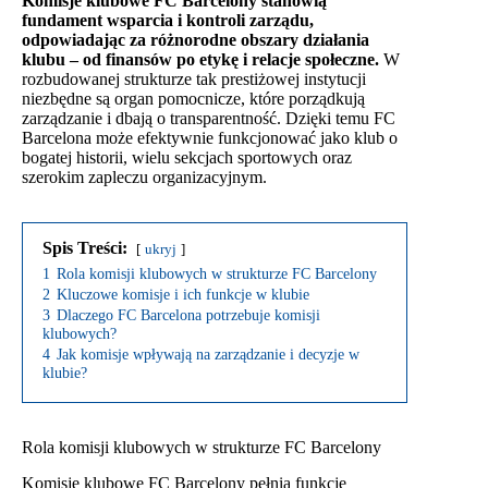
Komisje klubowe FC Barcelony stanowią
fundament wsparcia i kontroli zarządu,
odpowiadając za różnorodne obszary działania
klubu – od finansów po etykę i relacje społeczne.
W
rozbudowanej strukturze tak prestiżowej instytucji
niezbędne są organ pomocnicze, które porządkują
zarządzanie i dbają o transparentność. Dzięki temu FC
Barcelona może efektywnie funkcjonować jako klub o
bogatej historii, wielu sekcjach sportowych oraz
szerokim zapleczu organizacyjnym.
Spis Treści:
ukryj
1
Rola komisji klubowych w strukturze FC Barcelony
2
Kluczowe komisje i ich funkcje w klubie
3
Dlaczego FC Barcelona potrzebuje komisji
klubowych?
4
Jak komisje wpływają na zarządzanie i decyzje w
klubie?
Rola komisji klubowych w strukturze FC Barcelony
Komisje klubowe FC Barcelony pełnią funkcje