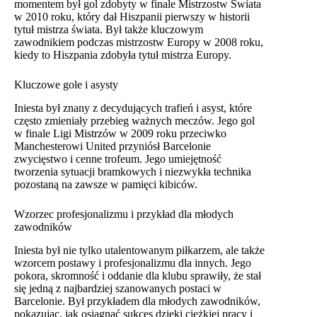
momentem był gol zdobyty w finale Mistrzostw Świata
w 2010 roku, który dał Hiszpanii pierwszy w historii
tytuł mistrza świata. Był także kluczowym
zawodnikiem podczas mistrzostw Europy w 2008 roku,
kiedy to Hiszpania zdobyła tytuł mistrza Europy.
Kluczowe gole i asysty
Iniesta był znany z decydujących trafień i asyst, które
często zmieniały przebieg ważnych meczów. Jego gol
w finale Ligi Mistrzów w 2009 roku przeciwko
Manchesterowi United przyniósł Barcelonie
zwycięstwo i cenne trofeum. Jego umiejętność
tworzenia sytuacji bramkowych i niezwykła technika
pozostaną na zawsze w pamięci kibiców.
Wzorzec profesjonalizmu i przykład dla młodych
zawodników
Iniesta był nie tylko utalentowanym piłkarzem, ale także
wzorcem postawy i profesjonalizmu dla innych. Jego
pokora, skromność i oddanie dla klubu sprawiły, że stał
się jedną z najbardziej szanowanych postaci w
Barcelonie. Był przykładem dla młodych zawodników,
pokazując, jak osiągnąć sukces dzięki ciężkiej pracy i