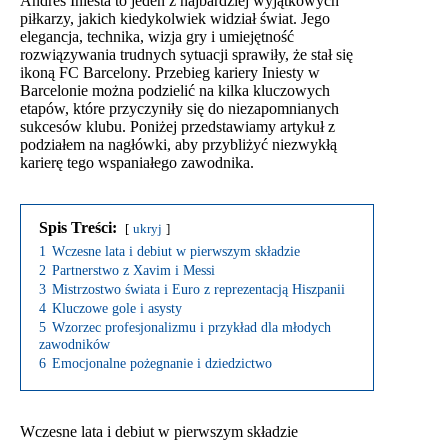
Andrés Iniesta to jeden z najbardziej wyjątkowych
piłkarzy, jakich kiedykolwiek widział świat. Jego
elegancja, technika, wizja gry i umiejętność
rozwiązywania trudnych sytuacji sprawiły, że stał się
ikoną FC Barcelony. Przebieg kariery Iniesty w
Barcelonie można podzielić na kilka kluczowych
etapów, które przyczyniły się do niezapomnianych
sukcesów klubu. Poniżej przedstawiamy artykuł z
podziałem na nagłówki, aby przybliżyć niezwykłą
karierę tego wspaniałego zawodnika.
Spis Treści:
ukryj
1
Wczesne lata i debiut w pierwszym składzie
2
Partnerstwo z Xavim i Messi
3
Mistrzostwo świata i Euro z reprezentacją Hiszpanii
4
Kluczowe gole i asysty
5
Wzorzec profesjonalizmu i przykład dla młodych
zawodników
6
Emocjonalne pożegnanie i dziedzictwo
Wczesne lata i debiut w pierwszym składzie