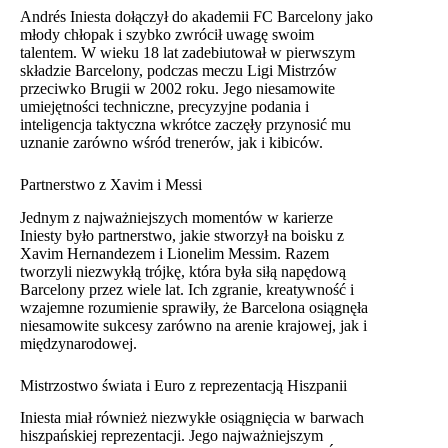
Andrés Iniesta dołączył do akademii FC Barcelony jako
młody chłopak i szybko zwrócił uwagę swoim
talentem. W wieku 18 lat zadebiutował w pierwszym
składzie Barcelony, podczas meczu Ligi Mistrzów
przeciwko Brugii w 2002 roku. Jego niesamowite
umiejętności techniczne, precyzyjne podania i
inteligencja taktyczna wkrótce zaczęły przynosić mu
uznanie zarówno wśród trenerów, jak i kibiców.
Partnerstwo z Xavim i Messi
Jednym z najważniejszych momentów w karierze
Iniesty było partnerstwo, jakie stworzył na boisku z
Xavim Hernandezem i Lionelim Messim. Razem
tworzyli niezwykłą trójkę, która była siłą napędową
Barcelony przez wiele lat. Ich zgranie, kreatywność i
wzajemne rozumienie sprawiły, że Barcelona osiągnęła
niesamowite sukcesy zarówno na arenie krajowej, jak i
międzynarodowej.
Mistrzostwo świata i Euro z reprezentacją Hiszpanii
Iniesta miał również niezwykłe osiągnięcia w barwach
hiszpańskiej reprezentacji. Jego najważniejszym