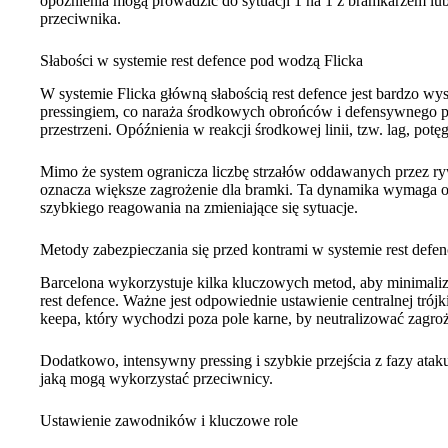
opóźnienia mogą prowadzić do sytuacji 1 na 1 z bramkarzem lub
przeciwnika.
Słabości w systemie rest defence pod wodzą Flicka
W systemie Flicka główną słabością rest defence jest bardzo w
pressingiem, co naraża środkowych obrońców i defensywnego p
przestrzeni. Opóźnienia w reakcji środkowej linii, tzw. lag, po
Mimo że system ogranicza liczbę strzałów oddawanych przez rywa
oznacza większe zagrożenie dla bramki. Ta dynamika wymaga o
szybkiego reagowania na zmieniające się sytuacje.
Metody zabezpieczania się przed kontrami w systemie rest defen
Barcelona wykorzystuje kilka kluczowych metod, aby minimali
rest defence. Ważne jest odpowiednie ustawienie centralnej trój
keepa, który wychodzi poza pole karne, by neutralizować zagroż
Dodatkowo, intensywny pressing i szybkie przejścia z fazy ata
jaką mogą wykorzystać przeciwnicy.
Ustawienie zawodników i kluczowe role