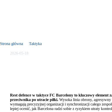
Rest defence Barcelony: jak zabezpieczać się przed kontrami?
Strona główna
Taktyka
Rest defence Barcelony: jak zabezpiecza
2026-05-18
Rest defence w taktyce FC Barcelony to kluczowy element 
przeciwnika po utracie piłki.
Wysoka linia obrony, agresywny p
wymagają precyzyjnej organizacji i synchronizacji całego zesp
lepiej ocenić, jak Barcelona radzi sobie z ryzykiem utraty kontro