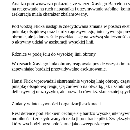
Analiza porównawcza pokazuje, że w erze Xaviego Barcelona st
na reagowanie na ruch napastnika i utrzymywanie stabilnej kont
asekuracja miała charakter zbalansowany.
Pod wodzą Flicka nastąpiła zdecydowana zmiana w postaci ekstre
pułapkę ofsajdową oraz bardzo agresywnego, intensywnego pre
obronie, ale jednocześnie przekłada się na wyższą skuteczność 
o aktywny udział w asekuracji wysokiej linii.
Różnice w podejściu do wysokiej linii obrony
W czasach Xaviego linia obrony reagowała przede wszystkim na 
zapewniając bardziej przewidywalne asekurowanie.
Hansi Flick wprowadził ekstremalnie wysoką linię obrony, częst
pułapkę ofsajdową reagującą zarówno na otwartą, jak i zamknię
defensywnej oraz ryzyko, ale pozwala również skuteczniej spych
Zmiany w intensywności i organizacji asekuracji
Rest defence pod Flickiem cechuje się bardzo wysoką intensy
mobilności i zdecydowanych reakcji po utracie piłki. Zwiększył 
który wychodzi poza pole karne jako sweeper-keeper.