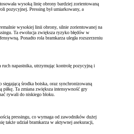
osowała wysoką linię obrony bardziej zorientowaną
roli pozycyjnej. Pressing był umiarkowany, a
malnie wysokiej linii obrony, silnie zorientowanej na
ssingu. Ta ewolucja zwiększa ryzyko błędów w
ofensywną. Ponadto rola bramkarza uległa rozszerzeniu
ruch napastnika, utrzymując kontrolę pozycyjną i
o sięgającą środka boiska, oraz synchronizowaną
tą piłkę. Ta zmiana zwiększa intensywność gry
ać rywali do niskiego bloku.
wnością pressingu, co wymaga od zawodników dużej
się także udział bramkarza w aktywnej asekuracji,