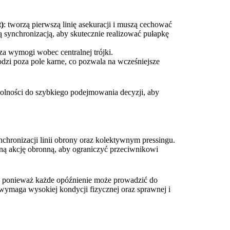
)
: tworzą pierwszą linię asekuracji i muszą cechować
 synchronizacją, aby skutecznie realizować pułapkę
za wymogi wobec centralnej trójki.
dzi poza pole karne, co pozwala na wcześniejsze
olności do szybkiego podejmowania decyzji, aby
nchronizacji linii obrony oraz kolektywnym pressingu.
ną akcję obronną, aby ograniczyć przeciwnikowi
a, ponieważ każde opóźnienie może prowadzić do
wymaga wysokiej kondycji fizycznej oraz sprawnej i