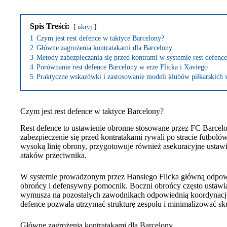
Spis Treści:
ukryj
1
Czym jest rest defence w taktyce Barcelony?
2
Główne zagrożenia kontratakami dla Barcelony
3
Metody zabezpieczania się przed kontrami w systemie rest defence
4
Porównanie rest defence Barcelony w erze Flicka i Xaviego
5
Praktyczne wskazówki i zastosowanie modeli klubów piłkarskich w
Czym jest rest defence w taktyce Barcelony?
Rest defence to ustawienie obronne stosowane przez FC Barcelonę
zabezpieczenie się przed kontratakami rywali po stracie futbol
wysoką linię obrony, przygotowuje również asekuracyjne ustawie
ataków przeciwnika.
W systemie prowadzonym przez Hansiego Flicka główną odpowie
obrońcy i defensywny pomocnik. Boczni obrońcy często ustawiaj
wymusza na pozostałych zawodnikach odpowiednią koordynację i
defence pozwala utrzymać strukturę zespołu i minimalizować sk
Główne zagrożenia kontratakami dla Barcelony