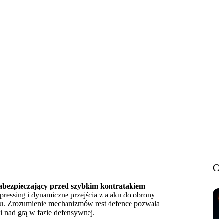
ć się przed kontrami?
O
zabezpieczający przed szybkim kontratakiem
ressing i dynamiczne przejścia z ataku do obrony
ołu. Zrozumienie mechanizmów rest defence pozwala
li nad grą w fazie defensywnej.