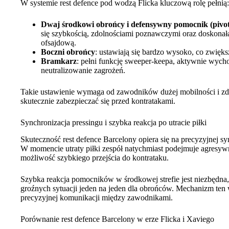
W systemie rest defence pod wodzą Flicka kluczową rolę pełnią:
Dwaj środkowi obrońcy i defensywny pomocnik (pivot
się szybkością, zdolnościami poznawczymi oraz doskonałą
ofsajdową.
Boczni obrońcy
: ustawiają się bardzo wysoko, co zwięks
Bramkarz
: pełni funkcję sweeper-keepa, aktywnie wycho
neutralizowanie zagrożeń.
Takie ustawienie wymaga od zawodników dużej mobilności i zd
skutecznie zabezpieczać się przed kontratakami.
Synchronizacja pressingu i szybka reakcja po utracie piłki
Skuteczność rest defence Barcelony opiera się na precyzyjnej sy
W momencie utraty piłki zespół natychmiast podejmuje agresyw
możliwość szybkiego przejścia do kontrataku.
Szybka reakcja pomocników w środkowej strefie jest niezbędn
groźnych sytuacji jeden na jeden dla obrońców. Mechanizm ten 
precyzyjnej komunikacji między zawodnikami.
Porównanie rest defence Barcelony w erze Flicka i Xaviego