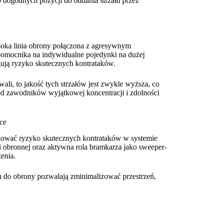
 dogodnych pozycji do oddania strzału przez
ysoka linia obrony połączona z agresywnym
omocnika na indywidualne pojedynki na dużej
tęgują ryzyko skutecznych kontrataków.
li, to jakość tych strzałów jest zwykle wyższa, co
d zawodników wyjątkowej koncentracji i zdolności
ce
zować ryzyko skutecznych kontrataków w systemie
ki obronnej oraz aktywna rola bramkarza jako sweeper-
enia.
ku do obrony pozwalają zminimalizować przestrzeń,