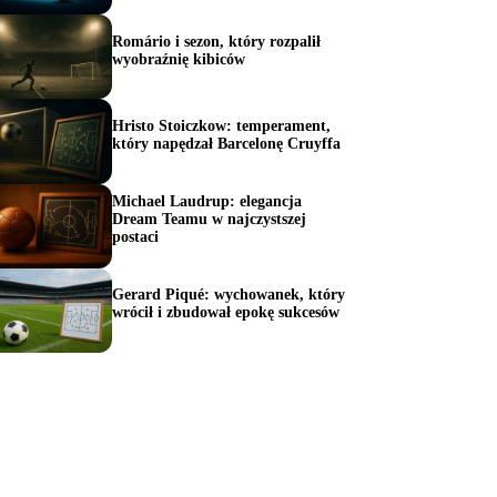
Romário i sezon, który rozpalił
wyobraźnię kibiców
Hristo Stoiczkow: temperament,
który napędzał Barcelonę Cruyffa
Michael Laudrup: elegancja
Dream Teamu w najczystszej
postaci
Gerard Piqué: wychowanek, który
wrócił i zbudował epokę sukcesów