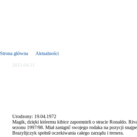
Rivaldo Vítor Borba Ferreira
Strona główna
Aktualności
Rivaldo Vítor Borba Ferreira
2023-04-11
Urodzony: 19.04.1972
Magik, dzięki któremu kibice zapomnieli o stracie Ronaldo. Riv
sezonu 1997/98. Miał zastąpić swojego rodaka na pozycji snajpe
Brazylijczyk spełnił oczekiwania całego zarządu i trenera.