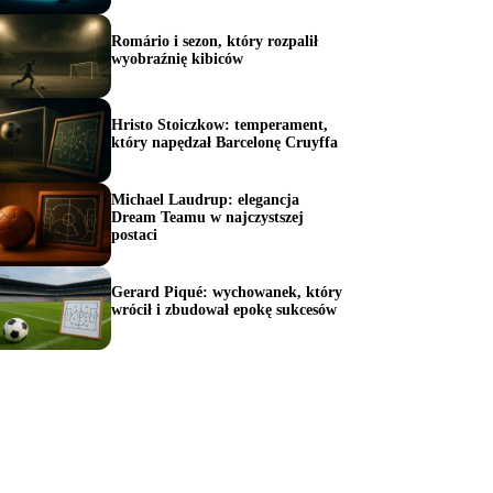
Romário i sezon, który rozpalił
wyobraźnię kibiców
Hristo Stoiczkow: temperament,
który napędzał Barcelonę Cruyffa
Michael Laudrup: elegancja
Dream Teamu w najczystszej
postaci
Gerard Piqué: wychowanek, który
wrócił i zbudował epokę sukcesów