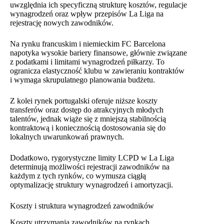
uwzględnia ich specyficzną strukturę kosztów, regulacje
wynagrodzeń oraz wpływ przepisów La Liga na
rejestrację nowych zawodników.
Na rynku francuskim i niemieckim FC Barcelona
napotyka wysokie bariery finansowe, głównie związane
z podatkami i limitami wynagrodzeń piłkarzy. To
ogranicza elastyczność klubu w zawieraniu kontraktów
i wymaga skrupulatnego planowania budżetu.
Z kolei rynek portugalski oferuje niższe koszty
transferów oraz dostęp do atrakcyjnych młodych
talentów, jednak wiąże się z mniejszą stabilnością
kontraktową i koniecznością dostosowania się do
lokalnych uwarunkowań prawnych.
Dodatkowo, rygorystyczne limity LCPD w La Liga
determinują możliwości rejestracji zawodników na
każdym z tych rynków, co wymusza ciągłą
optymalizację struktury wynagrodzeń i amortyzacji.
Koszty i struktura wynagrodzeń zawodników
Koszty utrzymania zawodników na rynkach