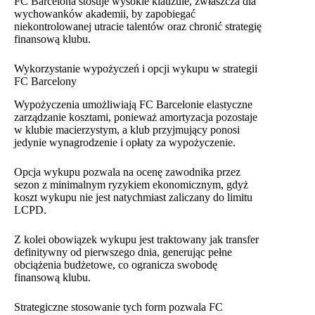
FC Barcelona stosuje wysokie klauzule, zwłaszcza dla
wychowanków akademii, by zapobiegać
niekontrolowanej utracie talentów oraz chronić strategię
finansową klubu.
Wykorzystanie wypożyczeń i opcji wykupu w strategii
FC Barcelony
Wypożyczenia umożliwiają FC Barcelonie elastyczne
zarządzanie kosztami, ponieważ amortyzacja pozostaje
w klubie macierzystym, a klub przyjmujący ponosi
jedynie wynagrodzenie i opłaty za wypożyczenie.
Opcja wykupu pozwala na ocenę zawodnika przez
sezon z minimalnym ryzykiem ekonomicznym, gdyż
koszt wykupu nie jest natychmiast zaliczany do limitu
LCPD.
Z kolei obowiązek wykupu jest traktowany jak transfer
definitywny od pierwszego dnia, generując pełne
obciążenia budżetowe, co ogranicza swobodę
finansową klubu.
Strategiczne stosowanie tych form pozwala FC