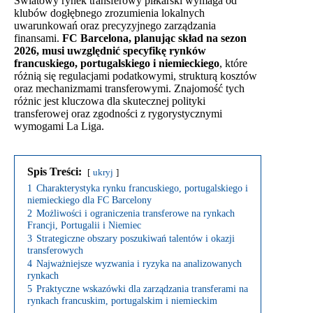
Światowy rynek transferowy piłkarski wymaga od
klubów dogłębnego zrozumienia lokalnych
uwarunkowań oraz precyzyjnego zarządzania
finansami.
FC Barcelona, planując skład na sezon
2026, musi uwzględnić specyfikę rynków
francuskiego, portugalskiego i niemieckiego
, które
różnią się regulacjami podatkowymi, strukturą kosztów
oraz mechanizmami transferowymi. Znajomość tych
różnic jest kluczowa dla skutecznej polityki
transferowej oraz zgodności z rygorystycznymi
wymogami La Liga.
Spis Treści:
ukryj
1
Charakterystyka rynku francuskiego, portugalskiego i
niemieckiego dla FC Barcelony
2
Możliwości i ograniczenia transferowe na rynkach
Francji, Portugalii i Niemiec
3
Strategiczne obszary poszukiwań talentów i okazji
transferowych
4
Najważniejsze wyzwania i ryzyka na analizowanych
rynkach
5
Praktyczne wskazówki dla zarządzania transferami na
rynkach francuskim, portugalskim i niemieckim