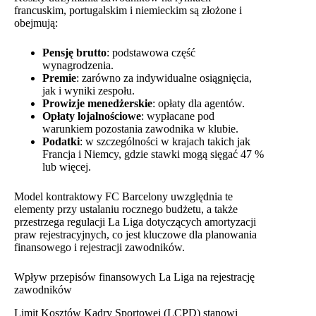
francuskim, portugalskim i niemieckim są złożone i
obejmują:
Pensję brutto
: podstawowa część
wynagrodzenia.
Premie
: zarówno za indywidualne osiągnięcia,
jak i wyniki zespołu.
Prowizje menedżerskie
: opłaty dla agentów.
Opłaty lojalnościowe
: wypłacane pod
warunkiem pozostania zawodnika w klubie.
Podatki
: w szczególności w krajach takich jak
Francja i Niemcy, gdzie stawki mogą sięgać 47 %
lub więcej.
Model kontraktowy FC Barcelony uwzględnia te
elementy przy ustalaniu rocznego budżetu, a także
przestrzega regulacji La Liga dotyczących amortyzacji
praw rejestracyjnych, co jest kluczowe dla planowania
finansowego i rejestracji zawodników.
Wpływ przepisów finansowych La Liga na rejestrację
zawodników
Limit Kosztów Kadry Sportowej (LCPD) stanowi